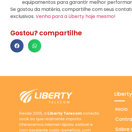
equipamentos para garantir melhor performan
Se gostou da matéria, compartilhe com seus contato
exclusivos.
Venha para a Liberty hoje mesmo!
Gostou? compartilhe
Libert
Inicio
Desde 2005, a
Liberty Telecom
conecta
Contra
você ao que realmente importa.
Oferecemos internet rápida, estável e
Sobre 
com excelente custo-benefício, com