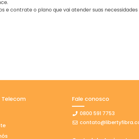
ce.
s e contrate o plano que vai atender suas necessidades 
y Telecom
Fale conosco
0800 591 7753
contato@libertyfibra.c
te
nós