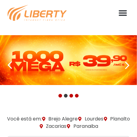
1
2
3
4
Você está em:
Brejo Alegre
Lourdes
Planalto
Zacarias
Paranaiba